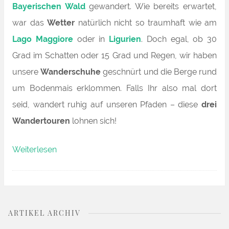
Bayerischen Wald
gewandert. Wie bereits erwartet,
war das
Wetter
natürlich nicht so traumhaft wie am
Lago Maggiore
oder in
Ligurien
. Doch egal, ob 30
Grad im Schatten oder 15 Grad und Regen, wir haben
unsere
Wanderschuhe
geschnürt und die Berge rund
um Bodenmais erklommen. Falls Ihr also mal dort
seid, wandert ruhig auf unseren Pfaden – diese
drei
Wandertouren
lohnen sich!
„Silberberg,
Weiterlesen
Großer
Arber
&
ARTIKEL ARCHIV
Harlachberg: