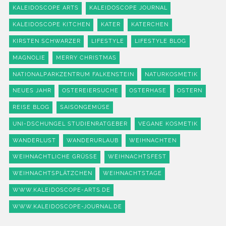
KALEIDOSCOPE ARTS
KALEIDOSCOPE JOURNAL
KALEIDOSCOPE KITCHEN
KATER
KATERCHEN
KIRSTEN SCHWARZER
LIFESTYLE
LIFESTYLE BLOG
MAGNOLIE
MERRY CHRISTMAS
NATIONALPARKZENTRUM FALKENSTEIN
NATURKOSMETIK
NEUES JAHR
OSTEREIERSUCHE
OSTERHASE
OSTERN
REISE BLOG
SAISONGEMÜSE
UNI-DSCHUNGEL STUDIENRATGEBER
VEGANE KOSMETIK
WANDERLUST
WANDERURLAUB
WEIHNACHTEN
WEIHNACHTLICHE GRÜSSE
WEIHNACHTSFEST
WEIHNACHTSPLÄTZCHEN
WEIHNACHTSTAGE
WWW.KALEIDOSCOPE-ARTS.DE
WWW.KALEIDOSCOPE-JOURNAL.DE