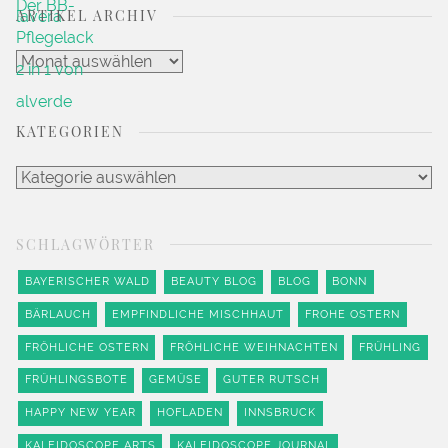
ARTIKEL ARCHIV
Artikel
Archiv
KATEGORIEN
Kategorien
SCHLAGWÖRTER
BAYERISCHER WALD
BEAUTY BLOG
BLOG
BONN
BÄRLAUCH
EMPFINDLICHE MISCHHAUT
FROHE OSTERN
FRÖHLICHE OSTERN
FRÖHLICHE WEIHNACHTEN
FRÜHLING
FRÜHLINGSBOTE
GEMÜSE
GUTER RUTSCH
HAPPY NEW YEAR
HOFLADEN
INNSBRUCK
KALEIDOSCOPE ARTS
KALEIDOSCOPE JOURNAL