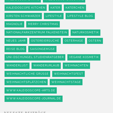
KALEIDOSCOPE KITCHEN
KATER
KATERCHEN
KIRSTEN SCHWARZER
LIFESTYLE
LIFESTYLE BLOG
MAGNOLIE
MERRY CHRISTMAS
NATIONALPARKZENTRUM FALKENSTEIN
NATURKOSMETIK
NEUES JAHR
OSTEREIERSUCHE
OSTERHASE
OSTERN
REISE BLOG
SAISONGEMÜSE
UNI-DSCHUNGEL STUDIENRATGEBER
VEGANE KOSMETIK
WANDERLUST
WANDERURLAUB
WEIHNACHTEN
WEIHNACHTLICHE GRÜSSE
WEIHNACHTSFEST
WEIHNACHTSPLÄTZCHEN
WEIHNACHTSTAGE
WWW.KALEIDOSCOPE-ARTS.DE
WWW.KALEIDOSCOPE-JOURNAL.DE