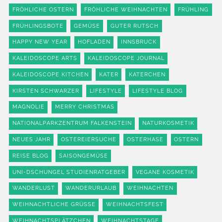
FRÖHLICHE OSTERN
FRÖHLICHE WEIHNACHTEN
FRÜHLING
FRÜHLINGSBOTE
GEMÜSE
GUTER RUTSCH
HAPPY NEW YEAR
HOFLADEN
INNSBRUCK
KALEIDOSCOPE ARTS
KALEIDOSCOPE JOURNAL
KALEIDOSCOPE KITCHEN
KATER
KATERCHEN
KIRSTEN SCHWARZER
LIFESTYLE
LIFESTYLE BLOG
MAGNOLIE
MERRY CHRISTMAS
NATIONALPARKZENTRUM FALKENSTEIN
NATURKOSMETIK
NEUES JAHR
OSTEREIERSUCHE
OSTERHASE
OSTERN
REISE BLOG
SAISONGEMÜSE
UNI-DSCHUNGEL STUDIENRATGEBER
VEGANE KOSMETIK
WANDERLUST
WANDERURLAUB
WEIHNACHTEN
WEIHNACHTLICHE GRÜSSE
WEIHNACHTSFEST
WEIHNACHTSPLÄTZCHEN
WEIHNACHTSTAGE