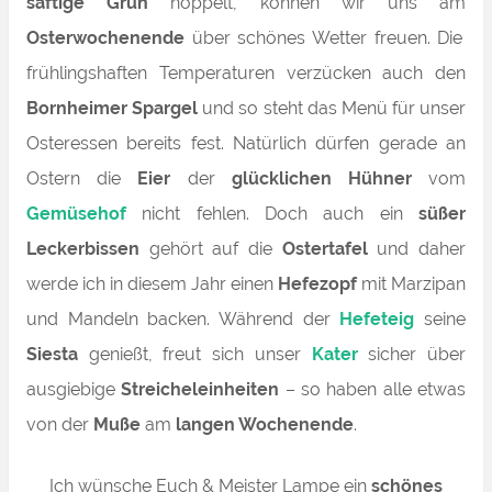
saftige Grün
hoppelt, können wir uns am
Osterwochenende
über schönes Wetter freuen. Die
frühlingshaften Temperaturen verzücken auch den
Bornheimer
Spargel
und so steht das Menü für unser
Osteressen bereits fest. Natürlich dürfen gerade an
Ostern die
Eier
der
glücklichen Hühner
vom
Gemüsehof
nicht fehlen. Doch auch ein
süßer
Leckerbissen
gehört auf die
Ostertafel
und daher
werde ich in diesem Jahr einen
Hefezopf
mit Marzipan
und Mandeln backen. Während der
Hefeteig
seine
Siesta
genießt, freut sich unser
Kater
sicher über
ausgiebige
Streicheleinheiten
– so haben alle etwas
von der
Muße
am
langen Wochenende
.
Ich wünsche Euch & Meister Lampe ein
schönes