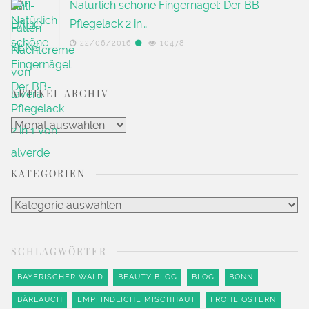
Natürlich schöne Fingernägel: Der BB-
Pflegelack 2 in…
22/06/2016
10478
ARTIKEL ARCHIV
Artikel
Archiv
KATEGORIEN
Kategorien
SCHLAGWÖRTER
BAYERISCHER WALD
BEAUTY BLOG
BLOG
BONN
BÄRLAUCH
EMPFINDLICHE MISCHHAUT
FROHE OSTERN