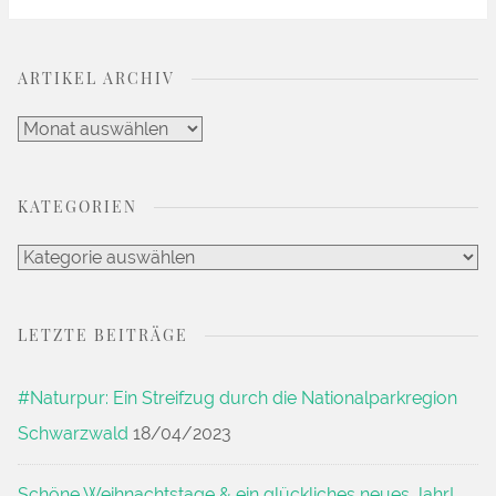
Vegetarische
Köstlichkeiten
ARTIKEL ARCHIV
für
den
Artikel
Grill“
Archiv
KATEGORIEN
Kategorien
LETZTE BEITRÄGE
#Naturpur: Ein Streifzug durch die Nationalparkregion
Schwarzwald
18/04/2023
Schöne Weihnachtstage & ein glückliches neues Jahr!