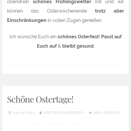
obendrein
schönes Frühlingswetter
mit und wir
können das Osterwochenende
trotz aller
Einschränkungen
in vollen Zügen genießen.
Ich wünsche Euch ein
schönes Osterfest
!
Passt auf
Euch auf
&
bleibt gesund
.
Schöne Ostertage!
09/04/2020
KIRSTEN SCHWARZER
3875 AUFRUFE