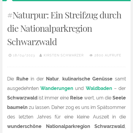
#Naturpur: Ein Streifzug durch
die Nationalparkregion
Schwarzwald
18/04/2023
KIRSTEN SCHWARZER
2800 AUFRUFE
Die
Ruhe
in der
Natur
,
kulinarische Genüsse
samt
ausgedehnten
Wanderungen
und
Waldbaden
– der
Schwarzwald
ist immer eine
Reise
wert, um die
Seele
baumeln
zu lassen. Daher zog es uns im Spätsommer
des letzten Jahres für eine kleine Auszeit in die
wunderschöne Nationalparkregion Schwarzwald
,