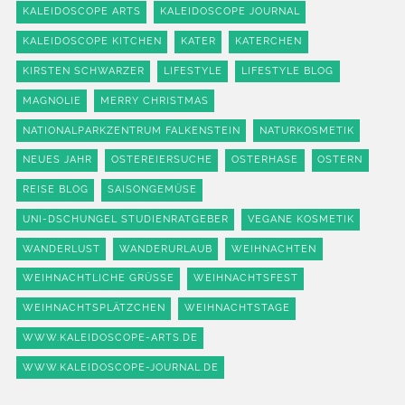
KALEIDOSCOPE ARTS
KALEIDOSCOPE JOURNAL
KALEIDOSCOPE KITCHEN
KATER
KATERCHEN
KIRSTEN SCHWARZER
LIFESTYLE
LIFESTYLE BLOG
MAGNOLIE
MERRY CHRISTMAS
NATIONALPARKZENTRUM FALKENSTEIN
NATURKOSMETIK
NEUES JAHR
OSTEREIERSUCHE
OSTERHASE
OSTERN
REISE BLOG
SAISONGEMÜSE
UNI-DSCHUNGEL STUDIENRATGEBER
VEGANE KOSMETIK
WANDERLUST
WANDERURLAUB
WEIHNACHTEN
WEIHNACHTLICHE GRÜSSE
WEIHNACHTSFEST
WEIHNACHTSPLÄTZCHEN
WEIHNACHTSTAGE
WWW.KALEIDOSCOPE-ARTS.DE
WWW.KALEIDOSCOPE-JOURNAL.DE