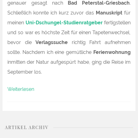
genauer gesagt nach
Bad Peterstal-Griesbach
.
Schließlich konnte ich kurz zuvor das
Manuskript
für
meinen
Uni-Dschungel-Studienratgeber
fertigstellen
und so war es höchste Zeit für einen Tapetenwechsel,
bevor die
Verlagssuche
richtig Fahrt aufnehmen
sollte. Nachdem ich eine gemütliche
Ferienwohnung
inmitten der Natur aufgespürt habe, ging die Reise im
September los.
„#Naturpur:
Weiterlesen
Ein
Streifzug
durch
ARTIKEL ARCHIV
die