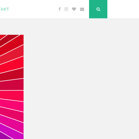
TAKT
Facebook
Instagram
Bloglovin
Email
"Suche"-
Button