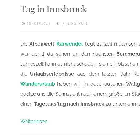
Tag in Innsbruck
08/02/2019
5951 AUFRUFE
Die
Alpenwelt
Karwendel
liegt zurzeit malerisch
wer denkt da schon an den nächsten
Sommeru
Jahreszeit kann es nicht schaden, sich ein bissche
die
Urlaubserlebnisse
aus dem letzten Jahr Rev
Wanderurlaub
haben wir im beschaulichen
Wall
packte uns die Sehnsucht nach einem größeren Städ
einen
Tagesausflug nach Innsbruck
zu unternehme
„Bezauberndes
Weiterlesen
Städtchen