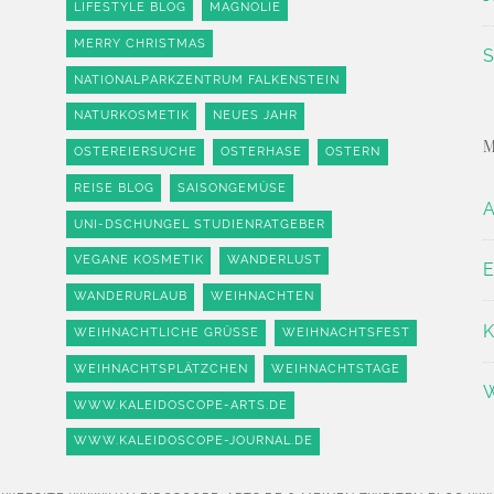
LIFESTYLE BLOG
MAGNOLIE
MERRY CHRISTMAS
S
NATIONALPARKZENTRUM FALKENSTEIN
NATURKOSMETIK
NEUES JAHR
OSTEREIERSUCHE
OSTERHASE
OSTERN
REISE BLOG
SAISONGEMÜSE
A
UNI-DSCHUNGEL STUDIENRATGEBER
VEGANE KOSMETIK
WANDERLUST
E
WANDERURLAUB
WEIHNACHTEN
K
WEIHNACHTLICHE GRÜSSE
WEIHNACHTSFEST
WEIHNACHTSPLÄTZCHEN
WEIHNACHTSTAGE
W
WWW.KALEIDOSCOPE-ARTS.DE
WWW.KALEIDOSCOPE-JOURNAL.DE