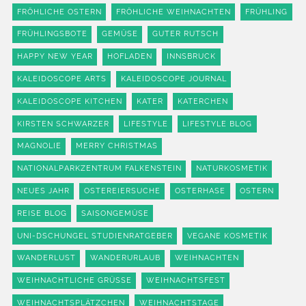
FRÖHLICHE OSTERN
FRÖHLICHE WEIHNACHTEN
FRÜHLING
FRÜHLINGSBOTE
GEMÜSE
GUTER RUTSCH
HAPPY NEW YEAR
HOFLADEN
INNSBRUCK
KALEIDOSCOPE ARTS
KALEIDOSCOPE JOURNAL
KALEIDOSCOPE KITCHEN
KATER
KATERCHEN
KIRSTEN SCHWARZER
LIFESTYLE
LIFESTYLE BLOG
MAGNOLIE
MERRY CHRISTMAS
NATIONALPARKZENTRUM FALKENSTEIN
NATURKOSMETIK
NEUES JAHR
OSTEREIERSUCHE
OSTERHASE
OSTERN
REISE BLOG
SAISONGEMÜSE
UNI-DSCHUNGEL STUDIENRATGEBER
VEGANE KOSMETIK
WANDERLUST
WANDERURLAUB
WEIHNACHTEN
WEIHNACHTLICHE GRÜSSE
WEIHNACHTSFEST
WEIHNACHTSPLÄTZCHEN
WEIHNACHTSTAGE