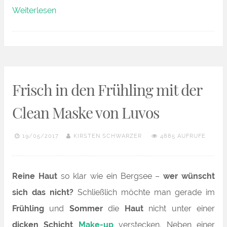
„Wellness
Weiterlesen
to
go
mit
der
Frisch in den Frühling mit der
SOS-
Detox-
Clean Maske von Luvos
Maske
19/05/2017
KIRSTEN SCHWARZER
4885 AUFRUFE
von
Luvos“
Reine Haut
so klar wie ein Bergsee –
wer wünscht
sich das nicht?
Schließlich möchte man gerade im
Frühling
und
Sommer
die
Haut
nicht unter einer
dicken Schicht
Make-up
verstecken. Neben einer