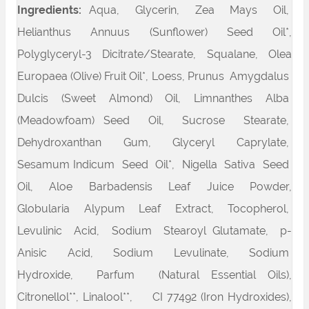
Ingredients:
Aqua, Glycerin, Zea Mays Oil,
Helianthus Annuus (Sunflower) Seed Oil*,
Polyglyceryl-3 Dicitrate/Stearate, Squalane, Olea
Europaea (Olive) Fruit Oil*, Loess, Prunus Amygdalus
Dulcis (Sweet Almond) Oil, Limnanthes Alba
(Meadowfoam) Seed Oil, Sucrose Stearate,
Dehydroxanthan Gum, Glyceryl Caprylate,
Sesamum Indicum Seed Oil*, Nigella Sativa Seed
Oil, Aloe Barbadensis Leaf Juice Powder,
Globularia Alypum Leaf Extract, Tocopherol,
Levulinic Acid, Sodium Stearoyl Glutamate, p-
Anisic Acid, Sodium Levulinate, Sodium
Hydroxide, Parfum (Natural Essential Oils),
Citronellol**, Linalool**, CI 77492 (Iron Hydroxides),