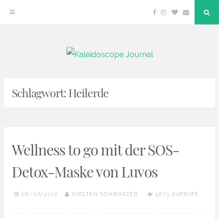
Facebook
Instagram
Bloglovin
Email
"Su
But
Zum
Kaleidoscope Journal
DEIN LIFESTYLE BLOG
Inhalt
springen
Schlagwort:
Heilerde
Wellness to go mit der SOS-
Detox-Maske von Luvos
06/07/2017
KIRSTEN SCHWARZER
5673 AUFRUFE