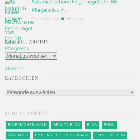
Natürlich schöne Fingernägel: Der BB-
Pflegelack 2 in…
22/06/2016
10479
ARTIKEL ARCHIV
Artikel
Archiv
KATEGORIEN
Kategorien
SCHLAGWÖRTER
BAYERISCHER WALD
BEAUTY BLOG
BLOG
BONN
BÄRLAUCH
EMPFINDLICHE MISCHHAUT
FROHE OSTERN