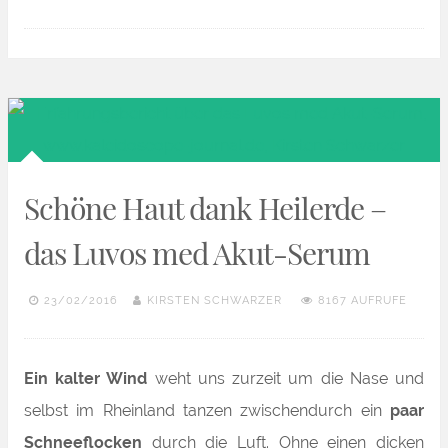
in
den
Frühling
mit
der
Clean
Schöne Haut dank Heilerde –
Maske
von
das Luvos med Akut-Serum
Luvos“
23/02/2016
KIRSTEN SCHWARZER
8167 AUFRUFE
Ein kalter Wind
weht uns zurzeit um die Nase und
selbst im Rheinland tanzen zwischendurch ein
paar
Schneeflocken
durch die Luft. Ohne
einen dicken