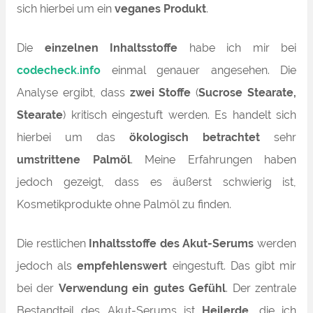
sich hierbei um ein
veganes Produkt
.
Die
einzelnen Inhaltsstoffe
habe ich mir bei
codecheck.info
einmal genauer angesehen. Die
Analyse ergibt, dass
zwei Stoffe
(
Sucrose Stearate,
Stearate
) kritisch eingestuft werden. Es handelt sich
hierbei um das
ökologisch betrachtet
sehr
umstrittene Palmöl
. Meine Erfahrungen haben
jedoch gezeigt, dass es äußerst schwierig ist,
Kosmetikprodukte ohne Palmöl zu finden.
Die restlichen
Inhaltsstoffe des Akut-Serums
werden
jedoch als
empfehlenswert
eingestuft. Das gibt mir
bei der
Verwendung ein gutes Gefühl
.
Der zentrale
Bestandteil des Akut-Serums ist
Heilerde
, die ich