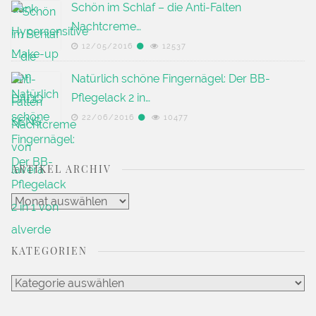
Schön im Schlaf – die Anti-Falten
Nachtcreme…
12/05/2016
12537
Natürlich schöne Fingernägel: Der BB-
Pflegelack 2 in…
22/06/2016
10477
ARTIKEL ARCHIV
Artikel
Archiv
KATEGORIEN
Kategorien