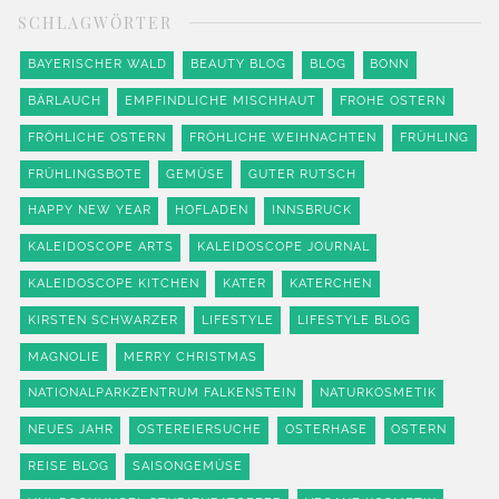
SCHLAGWÖRTER
BAYERISCHER WALD
BEAUTY BLOG
BLOG
BONN
BÄRLAUCH
EMPFINDLICHE MISCHHAUT
FROHE OSTERN
FRÖHLICHE OSTERN
FRÖHLICHE WEIHNACHTEN
FRÜHLING
FRÜHLINGSBOTE
GEMÜSE
GUTER RUTSCH
HAPPY NEW YEAR
HOFLADEN
INNSBRUCK
KALEIDOSCOPE ARTS
KALEIDOSCOPE JOURNAL
KALEIDOSCOPE KITCHEN
KATER
KATERCHEN
KIRSTEN SCHWARZER
LIFESTYLE
LIFESTYLE BLOG
MAGNOLIE
MERRY CHRISTMAS
NATIONALPARKZENTRUM FALKENSTEIN
NATURKOSMETIK
NEUES JAHR
OSTEREIERSUCHE
OSTERHASE
OSTERN
REISE BLOG
SAISONGEMÜSE