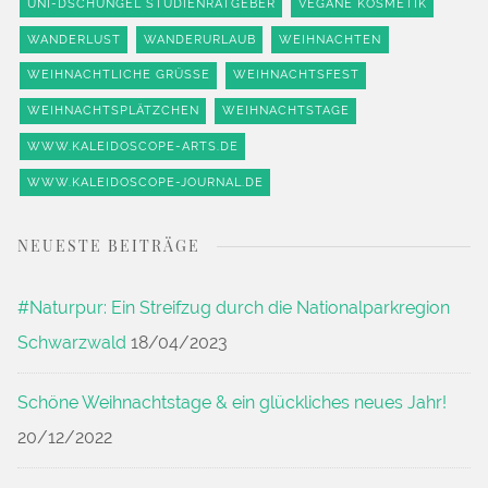
UNI-DSCHUNGEL STUDIENRATGEBER
VEGANE KOSMETIK
WANDERLUST
WANDERURLAUB
WEIHNACHTEN
WEIHNACHTLICHE GRÜSSE
WEIHNACHTSFEST
WEIHNACHTSPLÄTZCHEN
WEIHNACHTSTAGE
WWW.KALEIDOSCOPE-ARTS.DE
WWW.KALEIDOSCOPE-JOURNAL.DE
NEUESTE BEITRÄGE
#Naturpur: Ein Streifzug durch die Nationalparkregion
Schwarzwald
18/04/2023
Schöne Weihnachtstage & ein glückliches neues Jahr!
20/12/2022