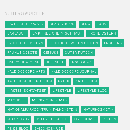
SCHLAGWÖRTER
BAYERISCHER WALD
BEAUTY BLOG
BLOG
BONN
BÄRLAUCH
EMPFINDLICHE MISCHHAUT
FROHE OSTERN
FRÖHLICHE OSTERN
FRÖHLICHE WEIHNACHTEN
FRÜHLING
FRÜHLINGSBOTE
GEMÜSE
GUTER RUTSCH
HAPPY NEW YEAR
HOFLADEN
INNSBRUCK
KALEIDOSCOPE ARTS
KALEIDOSCOPE JOURNAL
KALEIDOSCOPE KITCHEN
KATER
KATERCHEN
KIRSTEN SCHWARZER
LIFESTYLE
LIFESTYLE BLOG
MAGNOLIE
MERRY CHRISTMAS
NATIONALPARKZENTRUM FALKENSTEIN
NATURKOSMETIK
NEUES JAHR
OSTEREIERSUCHE
OSTERHASE
OSTERN
REISE BLOG
SAISONGEMÜSE