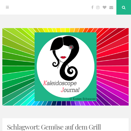
Facebook
Instagram
Bloglovin
Email
"Su
But
Zum
Inhalt
springen
Kaleidoscope Journal
DEIN LIFESTYLE BLOG
Schlagwort:
Gemüse auf dem Grill