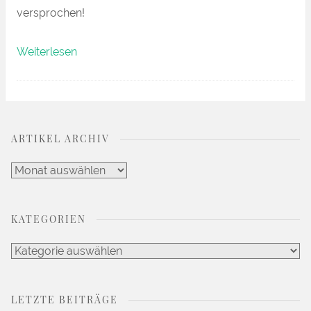
versprochen!
„Endlich
Weiterlesen
Sommer!
Vegetarische
Köstlichkeiten
ARTIKEL ARCHIV
für
den
Artikel
Grill“
Archiv
KATEGORIEN
Kategorien
LETZTE BEITRÄGE