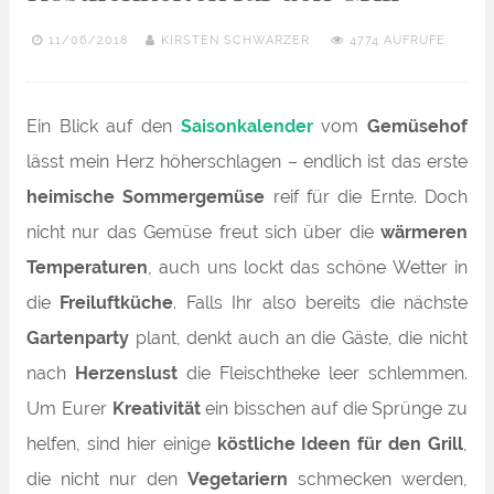
11/06/2018
KIRSTEN SCHWARZER
4774 AUFRUFE
Ein Blick auf den
Saisonkalender
vom
Gemüsehof
lässt mein Herz höherschlagen – endlich ist das erste
heimische Sommergemüse
reif für die Ernte. Doch
nicht nur das Gemüse freut sich über die
wärmeren
Temperaturen
, auch uns lockt das schöne Wetter in
die
Freiluftküche
. Falls Ihr also bereits die nächste
Gartenparty
plant, denkt auch an die Gäste, die nicht
nach
Herzenslust
die Fleischtheke leer schlemmen.
Um Eurer
Kreativität
ein bisschen auf die Sprünge zu
helfen, sind hier einige
köstliche Ideen für den Grill
,
die nicht nur den
Vegetariern
schmecken werden,