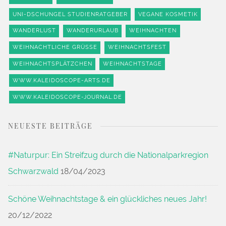
UNI-DSCHUNGEL STUDIENRATGEBER
VEGANE KOSMETIK
WANDERLUST
WANDERURLAUB
WEIHNACHTEN
WEIHNACHTLICHE GRÜSSE
WEIHNACHTSFEST
WEIHNACHTSPLÄTZCHEN
WEIHNACHTSTAGE
WWW.KALEIDOSCOPE-ARTS.DE
WWW.KALEIDOSCOPE-JOURNAL.DE
NEUESTE BEITRÄGE
#Naturpur: Ein Streifzug durch die Nationalparkregion
Schwarzwald
18/04/2023
Schöne Weihnachtstage & ein glückliches neues Jahr!
20/12/2022