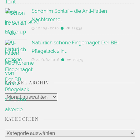
Schön im Schlaf – die Anti-Falten
Nachtcreme…
12/05/2016
12535
Natürlich schöne Fingernägel: Der BB-
Pflegelack 2 in…
22/06/2016
10475
ARTIKEL ARCHIV
Artikel
Archiv
KATEGORIEN
Kategorien