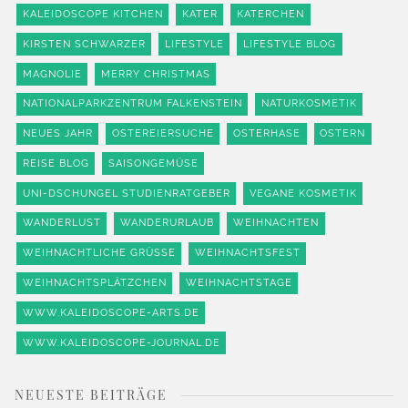
KALEIDOSCOPE KITCHEN
KATER
KATERCHEN
KIRSTEN SCHWARZER
LIFESTYLE
LIFESTYLE BLOG
MAGNOLIE
MERRY CHRISTMAS
NATIONALPARKZENTRUM FALKENSTEIN
NATURKOSMETIK
NEUES JAHR
OSTEREIERSUCHE
OSTERHASE
OSTERN
REISE BLOG
SAISONGEMÜSE
UNI-DSCHUNGEL STUDIENRATGEBER
VEGANE KOSMETIK
WANDERLUST
WANDERURLAUB
WEIHNACHTEN
WEIHNACHTLICHE GRÜSSE
WEIHNACHTSFEST
WEIHNACHTSPLÄTZCHEN
WEIHNACHTSTAGE
WWW.KALEIDOSCOPE-ARTS.DE
WWW.KALEIDOSCOPE-JOURNAL.DE
NEUESTE BEITRÄGE