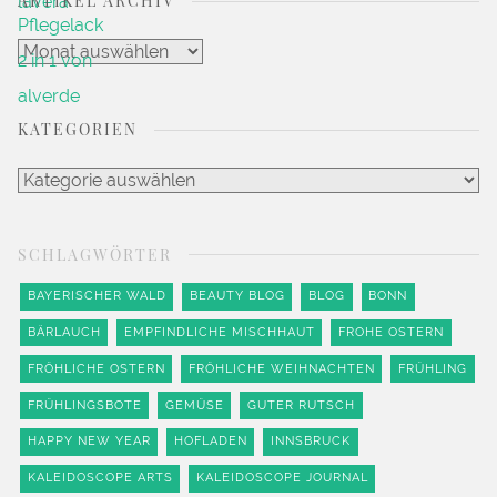
ARTIKEL ARCHIV
Artikel
Archiv
KATEGORIEN
Kategorien
SCHLAGWÖRTER
BAYERISCHER WALD
BEAUTY BLOG
BLOG
BONN
BÄRLAUCH
EMPFINDLICHE MISCHHAUT
FROHE OSTERN
FRÖHLICHE OSTERN
FRÖHLICHE WEIHNACHTEN
FRÜHLING
FRÜHLINGSBOTE
GEMÜSE
GUTER RUTSCH
HAPPY NEW YEAR
HOFLADEN
INNSBRUCK
KALEIDOSCOPE ARTS
KALEIDOSCOPE JOURNAL