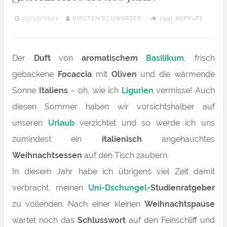
23/12/2021
KIRSTEN SCHWARZER
2591 AUFRUFE
Der
Duft
von
aromatischem
Basilikum
, frisch
gebackene
Focaccia
mit
Oliven
und die wärmende
Sonne
Italiens
– oh, wie ich
Ligurien
vermisse! Auch
diesen Sommer haben wir vorsichtshalber auf
unseren
Urlaub
verzichtet und so werde ich uns
zumindest ein
italienisch
angehauchtes
Weihnachtsessen
auf den Tisch zaubern.
In diesem Jahr habe ich übrigens viel Zeit damit
verbracht, meinen
Uni-Dschungel
-Studienratgeber
zu vollenden. Nach einer kleinen
Weihnachtspause
wartet noch das
Schlusswort
auf den Feinschliff und