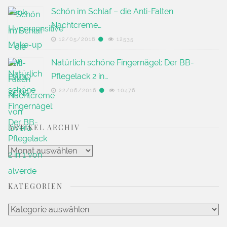
Schön im Schlaf – die Anti-Falten
Nachtcreme…
12/05/2016
12535
Natürlich schöne Fingernägel: Der BB-
Pflegelack 2 in…
22/06/2016
10476
ARTIKEL ARCHIV
Artikel
Archiv
KATEGORIEN
Kategorien