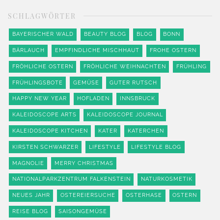
SCHLAGWÖRTER
BAYERISCHER WALD
BEAUTY BLOG
BLOG
BONN
BÄRLAUCH
EMPFINDLICHE MISCHHAUT
FROHE OSTERN
FRÖHLICHE OSTERN
FRÖHLICHE WEIHNACHTEN
FRÜHLING
FRÜHLINGSBOTE
GEMÜSE
GUTER RUTSCH
HAPPY NEW YEAR
HOFLADEN
INNSBRUCK
KALEIDOSCOPE ARTS
KALEIDOSCOPE JOURNAL
KALEIDOSCOPE KITCHEN
KATER
KATERCHEN
KIRSTEN SCHWARZER
LIFESTYLE
LIFESTYLE BLOG
MAGNOLIE
MERRY CHRISTMAS
NATIONALPARKZENTRUM FALKENSTEIN
NATURKOSMETIK
NEUES JAHR
OSTEREIERSUCHE
OSTERHASE
OSTERN
REISE BLOG
SAISONGEMÜSE