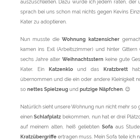
auszuschließen. Dazu würde ich jedem raten, der ü
sprach bei uns schon mal nichts gegen Kevins Einz
Kater zu adoptieren.
Nun musste die
Wohnung katzensicher
gemach
kamen ins Exil (Arbeitszimmer) und hinter Gittern 
sechs Jahre alter
Weihnachtsstern
keine gute Gese
Kater. Ein
Katzenklo
und das
Kratzbrett
hab
übernommen und die ein oder andere Kleinigkeit noc
so
nettes Spielzeug
und
putzige Näpfchen
. 😉
Natürlich sieht unsere Wohnung nun nicht mehr so g
einen
Schlafplatz
bekommen, nun hat er drei Plätzch
auf meinem alten, heiß geliebten
Sofa
aus Stude
Kratzübergriffe
ertragen muss. Mein Sofa teile ich 