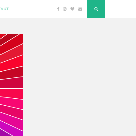
TAKT
Facebook
Instagram
Bloglovin
Email
"Suche"-
Button