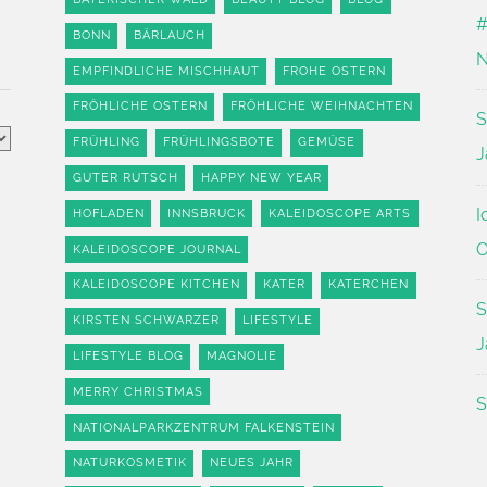
#
BONN
BÄRLAUCH
N
EMPFINDLICHE MISCHHAUT
FROHE OSTERN
FRÖHLICHE OSTERN
FRÖHLICHE WEIHNACHTEN
S
FRÜHLING
FRÜHLINGSBOTE
GEMÜSE
J
GUTER RUTSCH
HAPPY NEW YEAR
I
HOFLADEN
INNSBRUCK
KALEIDOSCOPE ARTS
O
KALEIDOSCOPE JOURNAL
KALEIDOSCOPE KITCHEN
KATER
KATERCHEN
S
KIRSTEN SCHWARZER
LIFESTYLE
J
LIFESTYLE BLOG
MAGNOLIE
MERRY CHRISTMAS
S
NATIONALPARKZENTRUM FALKENSTEIN
NATURKOSMETIK
NEUES JAHR