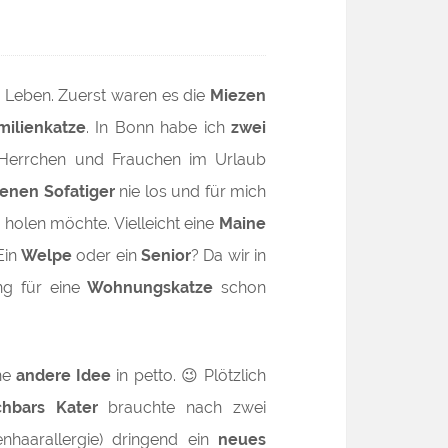
Leben. Zuerst waren es die
Miezen
milienkatze
. In Bonn habe ich
zwei
Herrchen und Frauchen im Urlaub
enen Sofatiger
nie los und für mich
m
holen möchte. Vielleicht eine
Maine
Ein
Welpe
oder ein
Senior
? Da wir in
ng für eine
Wohnungskatze
schon
ne
andere Idee
in petto. 😉 Plötzlich
hbars Kater
brauchte nach zwei
enhaarallergie) dringend ein
neues