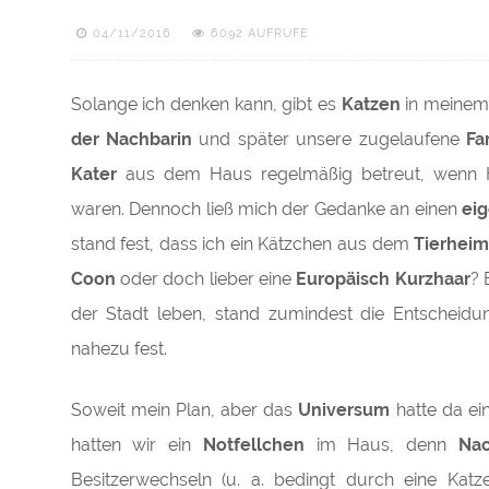
04/11/2016
6092 AUFRUFE
Solange ich denken kann, gibt es
Katzen
in meinem 
der Nachbarin
und später unsere zugelaufene
Fa
Kater
aus dem Haus regelmäßig betreut, wenn 
waren. Dennoch ließ mich der Gedanke an einen
eig
stand fest, dass ich ein Kätzchen aus dem
Tierhei
Coon
oder doch lieber eine
Europäisch Kurzhaar
? 
der Stadt leben, stand zumindest die Entscheidu
nahezu fest.
Soweit mein Plan, aber das
Universum
hatte da ei
hatten wir ein
Notfellchen
im Haus, denn
Nac
Besitzerwechseln (u. a. bedingt durch eine Katz