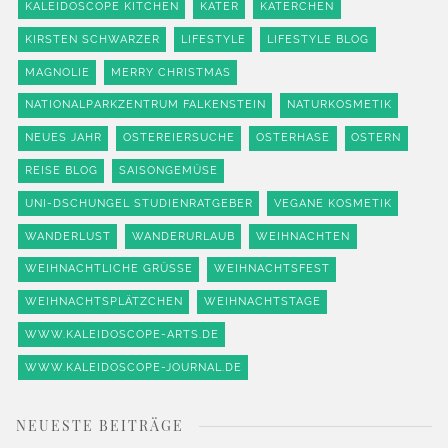
KALEIDOSCOPE KITCHEN
KATER
KATERCHEN
KIRSTEN SCHWARZER
LIFESTYLE
LIFESTYLE BLOG
MAGNOLIE
MERRY CHRISTMAS
NATIONALPARKZENTRUM FALKENSTEIN
NATURKOSMETIK
NEUES JAHR
OSTEREIERSUCHE
OSTERHASE
OSTERN
REISE BLOG
SAISONGEMÜSE
UNI-DSCHUNGEL STUDIENRATGEBER
VEGANE KOSMETIK
WANDERLUST
WANDERURLAUB
WEIHNACHTEN
WEIHNACHTLICHE GRÜSSE
WEIHNACHTSFEST
WEIHNACHTSPLÄTZCHEN
WEIHNACHTSTAGE
WWW.KALEIDOSCOPE-ARTS.DE
WWW.KALEIDOSCOPE-JOURNAL.DE
NEUESTE BEITRÄGE