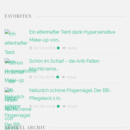
FAVORITEN
Ein elfenhafter Teint dank Hypersensitive
Make-up von…
03/02/2016
22291
Schön im Schlaf – die Anti-Falten
Nachtcreme…
12/05/2016
12543
Natürlich schöne Fingernägel: Der BB-
Pflegelack 2 in…
22/06/2016
10479
ARTIKEL ARCHIV