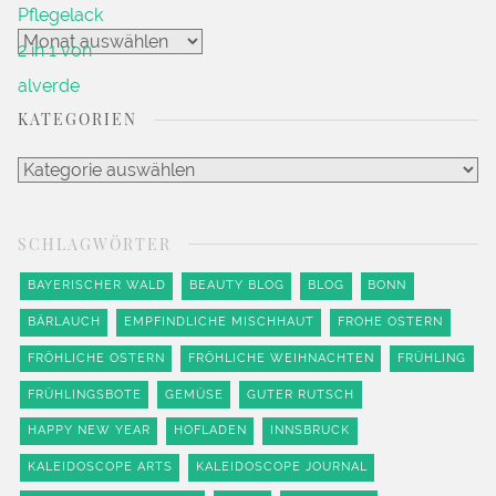
Artikel
Archiv
KATEGORIEN
Kategorien
SCHLAGWÖRTER
BAYERISCHER WALD
BEAUTY BLOG
BLOG
BONN
BÄRLAUCH
EMPFINDLICHE MISCHHAUT
FROHE OSTERN
FRÖHLICHE OSTERN
FRÖHLICHE WEIHNACHTEN
FRÜHLING
FRÜHLINGSBOTE
GEMÜSE
GUTER RUTSCH
HAPPY NEW YEAR
HOFLADEN
INNSBRUCK
KALEIDOSCOPE ARTS
KALEIDOSCOPE JOURNAL