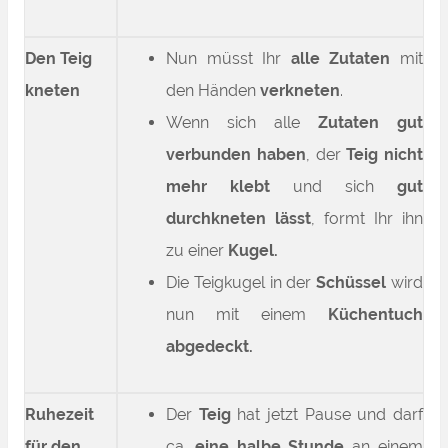
Den Teig
Nun müsst Ihr
alle Zutaten
mit
kneten
den Händen
verkneten
.
Wenn sich alle
Zutaten gut
verbunden haben
, der
Teig nicht
mehr klebt
und sich
gut
durchkneten lässt
, formt Ihr ihn
zu einer
Kugel.
Die Teigkugel in der
Schüssel
wird
nun mit einem
Küchentuch
abgedeckt.
Ruhezeit
Der
Teig
hat jetzt Pause und darf
für den
ca.
eine halbe Stunde
an einem