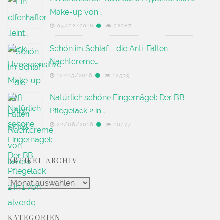
Make-up von…
03/02/2016
22287
Schön im Schlaf – die Anti-Falten
Nachtcreme…
12/05/2016
12539
Natürlich schöne Fingernägel: Der BB-
Pflegelack 2 in…
22/06/2016
10477
ARTIKEL ARCHIV
Artikel
Archiv
KATEGORIEN