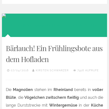
Bärlauch! Ein Frühlingsbote aus
dem Hofladen
07/04/2016
KIRSTEN SCHWARZER
7916 AUFRUFE
Die
Magnolien
stehen im
Rheinland
bereits in
voller
Blüte
, die
Vögelchen zwitschern fleißig
und auch die
lange Durststrecke mit
Wintergemüse
in der
Küche