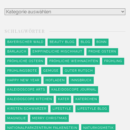
Kategorien
SCHLAGWÖRTER
BAYERISCHER WALD
BEAUTY BLOG
BLOG
BONN
BÄRLAUCH
EMPFINDLICHE MISCHHAUT
FROHE OSTERN
FRÖHLICHE OSTERN
FRÖHLICHE WEIHNACHTEN
FRÜHLING
FRÜHLINGSBOTE
GEMÜSE
GUTER RUTSCH
HAPPY NEW YEAR
HOFLADEN
INNSBRUCK
KALEIDOSCOPE ARTS
KALEIDOSCOPE JOURNAL
KALEIDOSCOPE KITCHEN
KATER
KATERCHEN
KIRSTEN SCHWARZER
LIFESTYLE
LIFESTYLE BLOG
MAGNOLIE
MERRY CHRISTMAS
NATIONALPARKZENTRUM FALKENSTEIN
NATURKOSMETIK