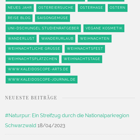
NEUES JAHR
OSTEREIERSUCHE
OSTERHASE
OSTERN
REISE BLOG
SAISONGEMÜSE
UNI-DSCHUNGEL STUDIENRATGEBER
VEGANE KOSMETIK
WANDERLUST
WANDERURLAUB
WEIHNACHTEN
WEIHNACHTLICHE GRÜSSE
WEIHNACHTSFEST
WEIHNACHTSPLÄTZCHEN
WEIHNACHTSTAGE
WWW.KALEIDOSCOPE-ARTS.DE
WWW.KALEIDOSCOPE-JOURNAL.DE
NEUESTE BEITRÄGE
#Naturpur: Ein Streifzug durch die Nationalparkregion
Schwarzwald
18/04/2023