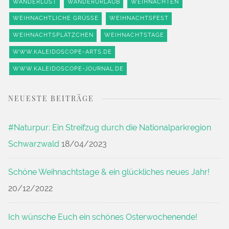
WANDERLUST
WANDERURLAUB
WEIHNACHTEN
WEIHNACHTLICHE GRÜSSE
WEIHNACHTSFEST
WEIHNACHTSPLÄTZCHEN
WEIHNACHTSTAGE
WWW.KALEIDOSCOPE-ARTS.DE
WWW.KALEIDOSCOPE-JOURNAL.DE
NEUESTE BEITRÄGE
#Naturpur: Ein Streifzug durch die Nationalparkregion
Schwarzwald
18/04/2023
Schöne Weihnachtstage & ein glückliches neues Jahr!
20/12/2022
Ich wünsche Euch ein schönes Osterwochenende!