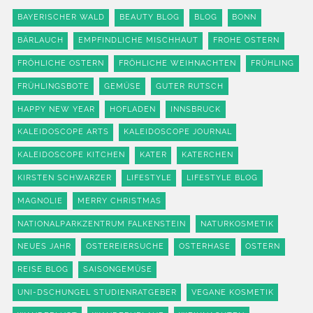
BAYERISCHER WALD
BEAUTY BLOG
BLOG
BONN
BÄRLAUCH
EMPFINDLICHE MISCHHAUT
FROHE OSTERN
FRÖHLICHE OSTERN
FRÖHLICHE WEIHNACHTEN
FRÜHLING
FRÜHLINGSBOTE
GEMÜSE
GUTER RUTSCH
HAPPY NEW YEAR
HOFLADEN
INNSBRUCK
KALEIDOSCOPE ARTS
KALEIDOSCOPE JOURNAL
KALEIDOSCOPE KITCHEN
KATER
KATERCHEN
KIRSTEN SCHWARZER
LIFESTYLE
LIFESTYLE BLOG
MAGNOLIE
MERRY CHRISTMAS
NATIONALPARKZENTRUM FALKENSTEIN
NATURKOSMETIK
NEUES JAHR
OSTEREIERSUCHE
OSTERHASE
OSTERN
REISE BLOG
SAISONGEMÜSE
UNI-DSCHUNGEL STUDIENRATGEBER
VEGANE KOSMETIK