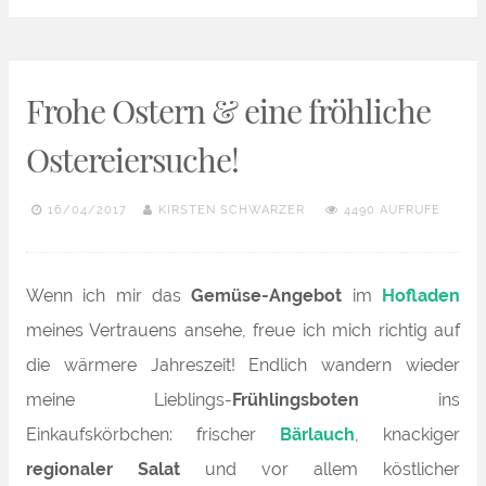
Frohe Ostern & eine fröhliche
Ostereiersuche!
16/04/2017
KIRSTEN SCHWARZER
4490 AUFRUFE
Wenn ich mir das
Gemüse-Angebot
im
Hofladen
meines Vertrauens ansehe, freue ich mich richtig auf
die wärmere Jahreszeit! Endlich wandern wieder
meine Lieblings-
Frühlingsboten
ins
Einkaufskörbchen: frischer
Bärlauch
, knackiger
regionaler Salat
und vor allem köstlicher