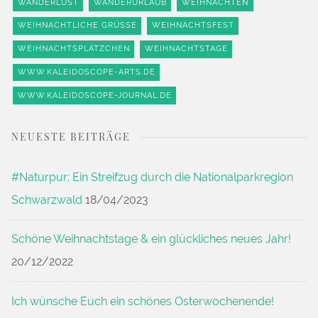
WANDERLUST
WANDERURLAUB
WEIHNACHTEN
WEIHNACHTLICHE GRÜSSE
WEIHNACHTSFEST
WEIHNACHTSPLÄTZCHEN
WEIHNACHTSTAGE
WWW.KALEIDOSCOPE-ARTS.DE
WWW.KALEIDOSCOPE-JOURNAL.DE
NEUESTE BEITRÄGE
#Naturpur: Ein Streifzug durch die Nationalparkregion
Schwarzwald
18/04/2023
Schöne Weihnachtstage & ein glückliches neues Jahr!
20/12/2022
Ich wünsche Euch ein schönes Osterwochenende!