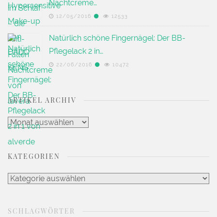
Nachtcreme…
12/05/2016
12533
Natürlich schöne Fingernägel: Der BB-
Pflegelack 2 in…
22/06/2016
10472
ARTIKEL ARCHIV
Artikel
Archiv
KATEGORIEN
Kategorien
SCHLAGWÖRTER