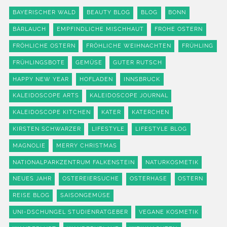
BAYERISCHER WALD
BEAUTY BLOG
BLOG
BONN
BÄRLAUCH
EMPFINDLICHE MISCHHAUT
FROHE OSTERN
FRÖHLICHE OSTERN
FRÖHLICHE WEIHNACHTEN
FRÜHLING
FRÜHLINGSBOTE
GEMÜSE
GUTER RUTSCH
HAPPY NEW YEAR
HOFLADEN
INNSBRUCK
KALEIDOSCOPE ARTS
KALEIDOSCOPE JOURNAL
KALEIDOSCOPE KITCHEN
KATER
KATERCHEN
KIRSTEN SCHWARZER
LIFESTYLE
LIFESTYLE BLOG
MAGNOLIE
MERRY CHRISTMAS
NATIONALPARKZENTRUM FALKENSTEIN
NATURKOSMETIK
NEUES JAHR
OSTEREIERSUCHE
OSTERHASE
OSTERN
REISE BLOG
SAISONGEMÜSE
UNI-DSCHUNGEL STUDIENRATGEBER
VEGANE KOSMETIK