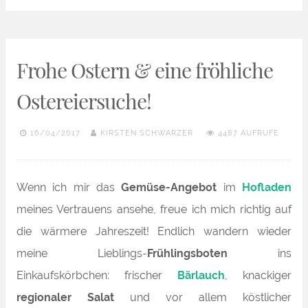
Frohe Ostern & eine fröhliche
Ostereiersuche!
16/04/2017
KIRSTEN SCHWARZER
4487 AUFRUFE
Wenn ich mir das
Gemüse-Angebot
im
Hofladen
meines Vertrauens ansehe, freue ich mich richtig auf
die wärmere Jahreszeit! Endlich wandern wieder
meine Lieblings-
Frühlingsboten
ins
Einkaufskörbchen: frischer
Bärlauch
, knackiger
regionaler Salat
und vor allem köstlicher