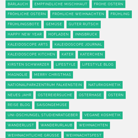
BÄRLAUCH
EMPFINDLICHE MISCHHAUT
FROHE OSTERN
FRÖHLICHE OSTERN
FRÖHLICHE WEIHNACHTEN
FRÜHLING
FRÜHLINGSBOTE
GEMÜSE
GUTER RUTSCH
HAPPY NEW YEAR
HOFLADEN
INNSBRUCK
KALEIDOSCOPE ARTS
KALEIDOSCOPE JOURNAL
KALEIDOSCOPE KITCHEN
KATER
KATERCHEN
KIRSTEN SCHWARZER
LIFESTYLE
LIFESTYLE BLOG
MAGNOLIE
MERRY CHRISTMAS
NATIONALPARKZENTRUM FALKENSTEIN
NATURKOSMETIK
NEUES JAHR
OSTEREIERSUCHE
OSTERHASE
OSTERN
REISE BLOG
SAISONGEMÜSE
UNI-DSCHUNGEL STUDIENRATGEBER
VEGANE KOSMETIK
WANDERLUST
WANDERURLAUB
WEIHNACHTEN
WEIHNACHTLICHE GRÜSSE
WEIHNACHTSFEST