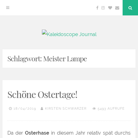
Facebook
Instagram
Bloglovin
Email
"Su
But
Zum
Kaleidoscope Journal
DEIN LIFESTYLE BLOG
Inhalt
springen
Schlagwort:
Meister Lampe
Schöne Ostertage!
18/04/2019
KIRSTEN SCHWARZER
5493 AUFRUFE
Da der
Osterhase
in diesem Jahr relativ spät durchs