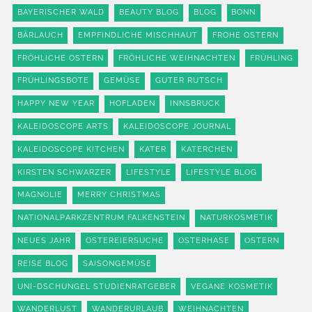
BAYERISCHER WALD
BEAUTY BLOG
BLOG
BONN
BÄRLAUCH
EMPFINDLICHE MISCHHAUT
FROHE OSTERN
FRÖHLICHE OSTERN
FRÖHLICHE WEIHNACHTEN
FRÜHLING
FRÜHLINGSBOTE
GEMÜSE
GUTER RUTSCH
HAPPY NEW YEAR
HOFLADEN
INNSBRUCK
KALEIDOSCOPE ARTS
KALEIDOSCOPE JOURNAL
KALEIDOSCOPE KITCHEN
KATER
KATERCHEN
KIRSTEN SCHWARZER
LIFESTYLE
LIFESTYLE BLOG
MAGNOLIE
MERRY CHRISTMAS
NATIONALPARKZENTRUM FALKENSTEIN
NATURKOSMETIK
NEUES JAHR
OSTEREIERSUCHE
OSTERHASE
OSTERN
REISE BLOG
SAISONGEMÜSE
UNI-DSCHUNGEL STUDIENRATGEBER
VEGANE KOSMETIK
WANDERLUST
WANDERURLAUB
WEIHNACHTEN