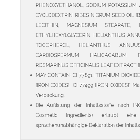
PHENOXYETHANOL, SODIUM POTASSIUM AL
CYCLODEXTRIN, RIBES NIGRUM SEED OIL 
LECITHIN, MAGNESIUM STEARATE, 
ETHYLHEXYLGLYCERIN, HELIANTHUS ANNU
TOCOPHEROL, HELIANTHUS ANNUU
CARDIOSPERMUM HALICACABUM FL
ROSMARINUS OFFICINALIS LEAF EXTRACT 
MAY CONTAIN: CI 77891 [TITANIUM DIOXIDE],
[IRON OXIDES], CI 77499 [IRON OXIDES]* Maß
Verpackung.
Die Auflistung der Inhaltsstoffe nach IN
Cosmetic Ingredients) erlaubt eine
sprachenunabhängige Deklaration der Inhaltss