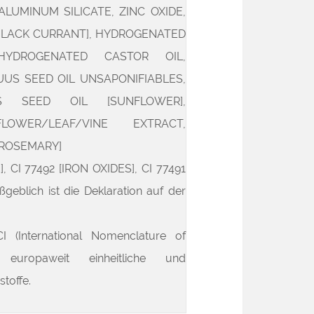
UMINUM SILICATE, ZINC OXIDE,
[BLACK CURRANT], HYDROGENATED
HYDROGENATED CASTOR OIL,
US SEED OIL UNSAPONIFIABLES,
S SEED OIL [SUNFLOWER],
OWER/LEAF/VINE EXTRACT,
[ROSEMARY]
 CI 77492 [IRON OXIDES], CI 77491
geblich ist die Deklaration auf der
CI (International Nomenclature of
 europaweit einheitliche und
toffe.