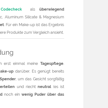
i
Codecheck
als
überwiegend
lc, Aluminum Silicate & Magnesium
tet
. Für ein Make-up ist das Ergebnis
ere Produkte zum Vergleich ansieht.
dung
h erst einmal meine
Tagespflege
.
ake-up
darüber. Es genügt bereits
-Spender
, um das Gesicht sorgfältig
erteilen
und riecht
neutral
(es ist
nd
noch ein
wenig Puder über das