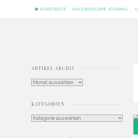
STARTSEITE
KALEIDOSCOPE JOURNAL
Ü
Zum
DEIN LIFESTYLE BLOG
Kaleidoscope Jou
Inhalt
springen
ARTIKEL ARCHIV
Artikel
Archiv
KATEGORIEN
Kategorien