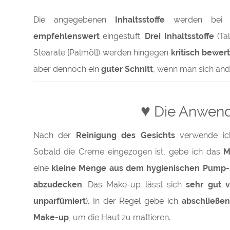
Die angegebenen
Inhaltsstoffe
werden be
empfehlenswert
eingestuft.
Drei Inhaltsstoffe
(Ta
Stearate [Palmöl]) werden hingegen
kritisch bewer
aber dennoch ein
guter Schnitt
, wenn man sich and
♥
Die Anwen
Nach der
Reinigung des Gesichts
verwende ic
Sobald die Creme eingezogen ist, gebe ich das
M
eine
kleine Menge aus dem hygienischen Pump
abzudecken
. Das Make-up lässt sich
sehr gut v
unparfümiert
). In der Regel gebe ich
abschließe
Make-up
, um die Haut zu mattieren.