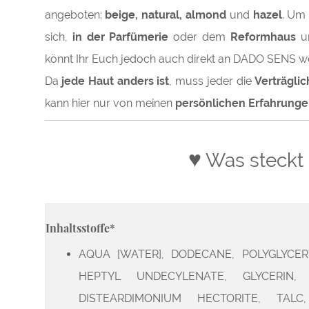
angeboten:
beige, natural, almond
und
h
azel
. Um 
sich,
in der Parfümerie
oder dem
Reformhaus
um
könnt Ihr Euch jedoch auch direkt an DADO SENS w
Da
jede Haut anders ist
, muss jeder die
Verträgli
kann hier nur von meinen
persönlichen Erfahrunge
♥
Was steckt 
Inhaltsstoffe*
AQUA [WATER], DODECANE, POLYGLYCER
HEPTYL UNDECYLENATE, GLYCERIN, 
DISTEARDIMONIUM HECTORITE, TALC