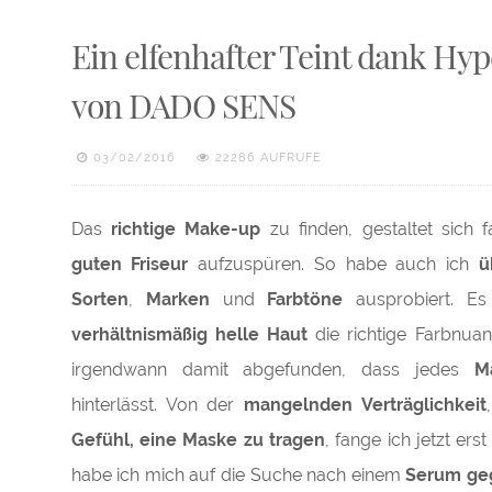
Ein elfenhafter Teint dank Hy
von DADO SENS
03/02/2016
22286 AUFRUFE
Das
richtige Make-up
zu finden, gestaltet sich 
guten Friseur
aufzuspüren. So habe auch ich
ü
Sorten
,
Marken
und
Farbtöne
ausprobiert. Es
verhältnismäßig helle Haut
die richtige Farbnua
irgendwann damit abgefunden, dass jedes
M
hinterlässt. Von der
mangelnden Verträglichkeit
Gefühl, eine Maske zu tragen
, fange ich jetzt ers
habe ich mich auf die Suche nach einem
Serum ge