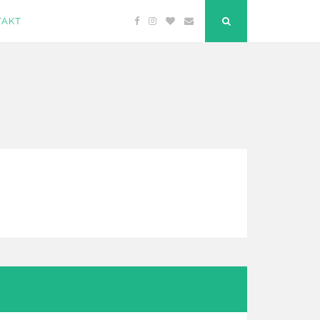
TAKT
Facebook
Instagram
Bloglovin
Email
"Suche"-
Button