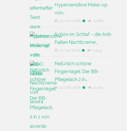
Hypersensitive Make-up
von…
03/02/2016
22286
Schön im Schlaf – die Anti-
Falten Nachtcreme…
12/05/2016
12535
Natürlich schöne
Fingernägel: Der BB-
Pflegelack 2 in…
22/06/2016
10475