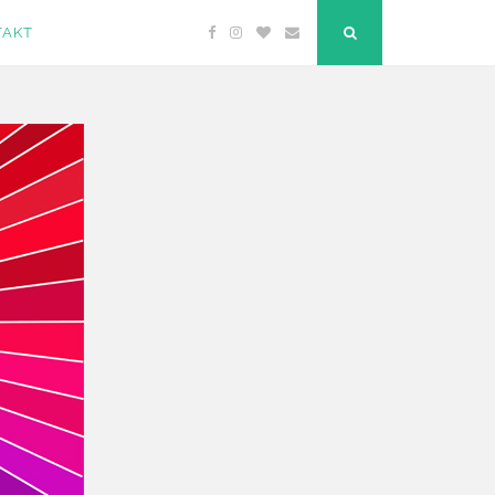
TAKT
Facebook
Instagram
Bloglovin
Email
"Suche"-
Button