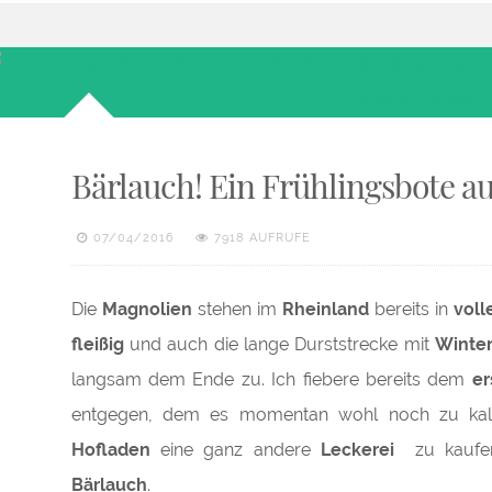
Bärlauch! Ein Frühlingsbote a
07/04/2016
7918 AUFRUFE
Die
Magnolien
stehen im
Rheinland
bereits in
voll
fleißig
und auch die lange Durststrecke mit
Winte
langsam dem Ende zu. Ich fiebere bereits dem
er
entgegen, dem es momentan wohl noch zu kal
Hofladen
eine ganz andere
Leckerei
zu kaufe
Bärlauch
.