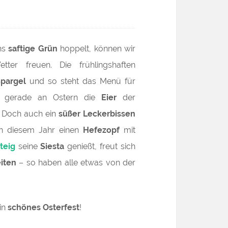
chs
saftige Grün
hoppelt, können wir
er freuen. Die frühlingshaften
Spargel
und so steht das Menü für
fen gerade an Ostern die
Eier
der
. Doch auch ein
süßer Leckerbissen
n diesem Jahr einen
Hefezopf
mit
teig
seine
Siesta
genießt, freut sich
iten
– so haben alle etwas von der
in
schönes Osterfest
!