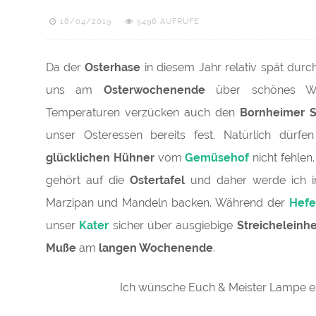
18/04/2019
5496 AUFRUFE
Da der
Osterhase
in diesem Jahr relativ spät dur
uns am
Osterwochenende
über schönes Wett
Temperaturen verzücken auch den
Bornheimer
unser Osteressen bereits fest. Natürlich dür
glücklichen Hühner
vom
Gemüsehof
nicht fehlen
gehört auf die
Ostertafel
und daher werde ich i
Marzipan und Mandeln backen. Während der
Hefe
unser
Kater
sicher über ausgiebige
Streicheleinhe
Muße
am
langen Wochenende
.
Ich wünsche Euch & Meister Lampe e