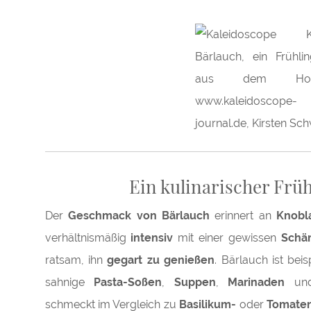
Ein kulinarischer Frü
Der
Geschmack von Bärlauch
erinnert an
Knob
verhältnismäßig
intensiv
mit einer gewissen
Schär
ratsam, ihn
gegart zu genießen
. Bärlauch ist bei
sahnige
Pasta-Soßen
,
Suppen
,
Marinaden
un
schmeckt im Vergleich zu
Basilikum-
oder
Tomaten