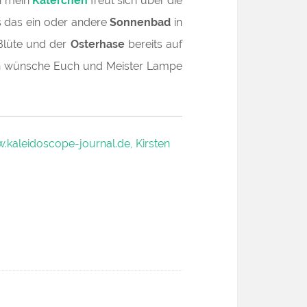
h mein
Katerchen
freut sich über die
s das ein oder andere
Sonnenbad
in
 Blüte und der
Osterhase
bereits auf
h wünsche Euch und Meister Lampe