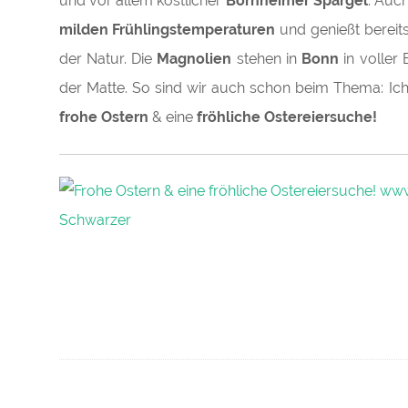
und vor allem köstlicher
Bornheimer Spargel
. Auc
milden Frühlingstemperaturen
und genießt bereit
der Natur
. Die
Magnolien
stehen in
Bonn
in voller
der Matte. So sind wir auch schon beim Thema:
Ic
frohe Ostern
& eine
fröhliche Ostereiersuche!