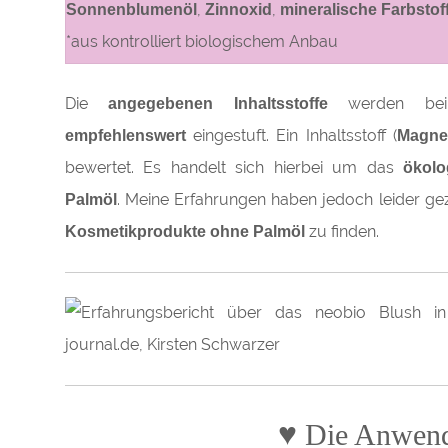
,
,
Sonnenblumenöl
Zinnoxid
mineralische Farbstof
*aus kontrolliert biologischem Anbau
Die
werden b
angegebenen Inhaltsstoffe
eingestuft. Ein Inhaltsstoff (
empfehlenswert
Magne
bewertet. Es handelt sich hierbei um das
ökolo
. Meine Erfahrungen haben jedoch leider ge
Palmöl
zu finden.
Kosmetikprodukte ohne Palmöl
♥
Die Anwen