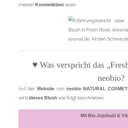
meinen
lesen.
Kosmetiktest
♥
Was verspricht das „Fres
neobio?
Auf der
von
Website
neobio NATURAL COSME
wird
wie folgt beschrieben:
dieses Blush
Mit Bio-Jojobaöl & Vi