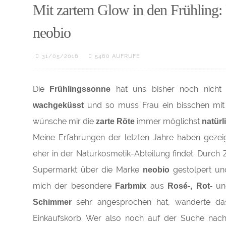
Mit zartem Glow in den Frühling:
neobio
31/05/2016
5460 AUFRUFE
Die
hat uns bisher noch nicht
Frühlingssonne
und so muss Frau ein bisschen m
wachgeküsst
wünsche mir die
immer möglichst
zarte Röte
natürl
Meine Erfahrungen der letzten Jahre haben gezei
eher in der Naturkosmetik-Abteilung findet. Durch Zu
Supermarkt über die Marke
gestolpert un
neobio
mich der besondere
aus
un
Farbmix
Rosé-, Rot-
sehr angesprochen hat, wanderte das
Schimmer
Einkaufskorb. Wer also noch auf der Suche na