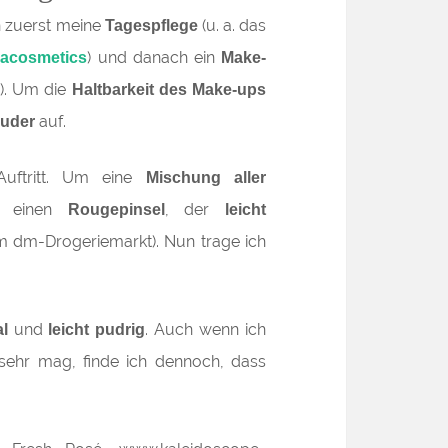
 zuerst meine
(u. a. das
Tagespflege
) und danach ein
acosmetics
Make-
). Um die
Haltbarkeit des Make-ups
auf.
uder
uftritt. Um eine
Mischung aller
h einen
, der
Rougepinsel
leicht
im dm-Drogeriemarkt). Nun trage ich
und
. Auch wenn ich
al
leicht pudrig
ehr mag, finde ich dennoch, dass