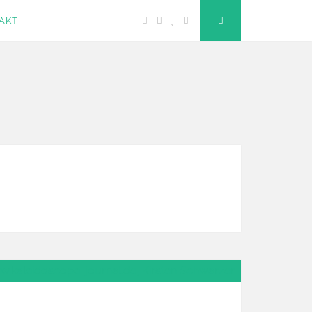
Facebook
Instagram
Bloglovin
Email
"Suche"-
AKT
Button