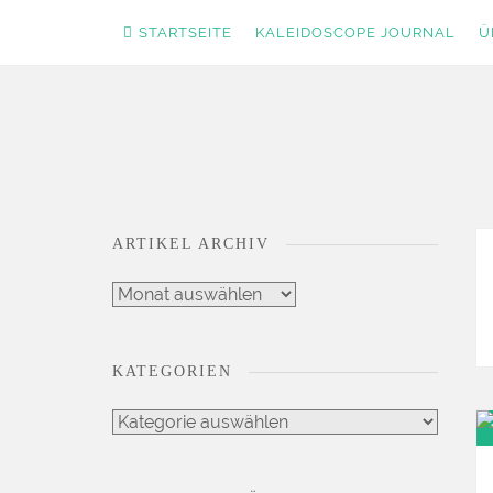
STARTSEITE
KALEIDOSCOPE JOURNAL
Ü
Zum
DEIN LIFESTYLE BLOG
Inhalt
Kaleidoscope Jour
springen
ARTIKEL ARCHIV
Artikel
Archiv
KATEGORIEN
Kategorien