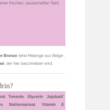
inen frischen, zauberhaften Teint
(eine Melange aus Beige-,
r Bronze
, der hier beschrieben wird.
sé
drin?
,
,
,
*,
rat
Tonerde
Glycerin
Jojobaöl
,
,
,
re
Natriumanisat
Vitamin E