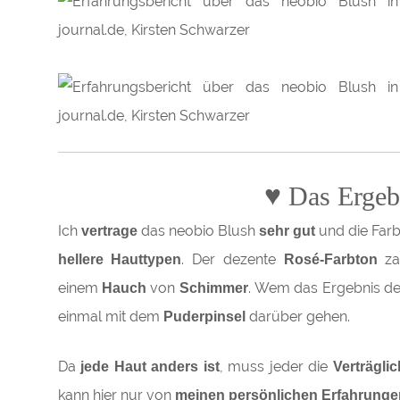
♥
Das Ergeb
Ich
das neobio Blush
und die Far
vertrage
sehr gut
. Der dezente
za
hellere Hauttypen
Rosé-Farbton
einem
von
. Wem das Ergebnis den
Hauch
Schimmer
einmal mit dem
darüber gehen.
Puderpinsel
Da
, muss jeder die
jede Haut anders ist
Verträgli
kann hier nur von
meinen persönlichen Erfahrunge