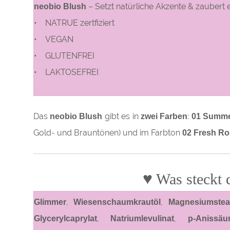
– Setzt natürliche Akzente & zaubert e
neobio Blush
• NATRUE zertfiziert
• VEGAN
• GLUTENFREI
• LAKTOSEFREI
Das
gibt es in
:
neobio Blush
zwei Farben
01 Summe
Gold- und Brauntönen) und im Farbton
02 Fresh Ro
♥
Was steckt 
,
,
Glimmer
Wiesenschaumkrautöl
Magnesiumstea
,
,
Glycerylcaprylat
Natriumlevulinat
p-Anissäu