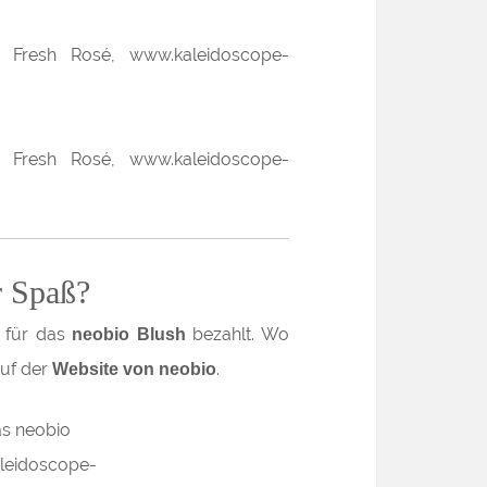
r Spaß?
für das
bezahlt. Wo
€
neobio Blush
auf der
.
Website von neobio