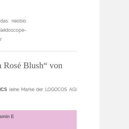
h Rosé Blush“ von
(eine Marke der LOGOCOS AG)
TICS
tamin E