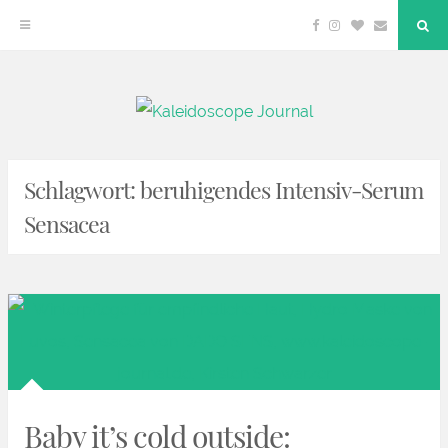
Facebook
Instagram
Bloglovin
Email
"Su
But
Zum
Kaleidoscope Journal
DEIN LIFESTYLE BLOG
Inhalt
springen
Schlagwort:
beruhigendes Intensiv-Serum
Sensacea
Baby it’s cold outside: