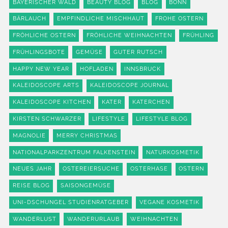
BAYERISCHER WALD
BEAUTY BLOG
BLOG
BONN
BÄRLAUCH
EMPFINDLICHE MISCHHAUT
FROHE OSTERN
FRÖHLICHE OSTERN
FRÖHLICHE WEIHNACHTEN
FRÜHLING
FRÜHLINGSBOTE
GEMÜSE
GUTER RUTSCH
HAPPY NEW YEAR
HOFLADEN
INNSBRUCK
KALEIDOSCOPE ARTS
KALEIDOSCOPE JOURNAL
KALEIDOSCOPE KITCHEN
KATER
KATERCHEN
KIRSTEN SCHWARZER
LIFESTYLE
LIFESTYLE BLOG
MAGNOLIE
MERRY CHRISTMAS
NATIONALPARKZENTRUM FALKENSTEIN
NATURKOSMETIK
NEUES JAHR
OSTEREIERSUCHE
OSTERHASE
OSTERN
REISE BLOG
SAISONGEMÜSE
UNI-DSCHUNGEL STUDIENRATGEBER
VEGANE KOSMETIK
WANDERLUST
WANDERURLAUB
WEIHNACHTEN