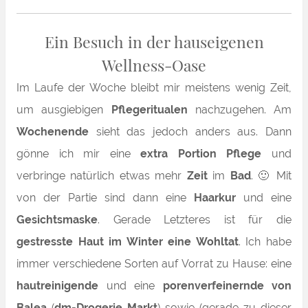
Ein Besuch in der hauseigenen
Wellness-Oase
Im Laufe der Woche bleibt mir meistens wenig Zeit,
um ausgiebigen
Pflegeritualen
nachzugehen. Am
Wochenende
sieht das jedoch anders aus. Dann
gönne ich mir eine
extra Portion Pflege
und
verbringe natürlich etwas mehr
Zeit
im
Bad
. 🙂 Mit
von der Partie sind dann eine
Haarkur
und eine
Gesichtsmaske
. Gerade Letzteres ist für die
gestresste Haut im Winter eine Wohltat
. Ich habe
immer verschiedene Sorten auf Vorrat zu Hause: eine
hautreinigende
und eine
porenverfeinernde von
Balea
(
dm-Drogerie Markt
) sowie (gerade zu dieser